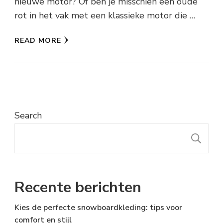
nieuwe motor? Of ben je misschien een oude
rot in het vak met een klassieke motor die …
READ MORE
Search
S
Recente berichten
Kies de perfecte snowboardkleding: tips voor
comfort en stijl