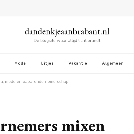
dandenkjeaanbrabant.nl
De blogsite waar altijd licht brandt
Mode
Uitjes
Vakantie
Algemeen
ia, mode en papa-ondernemerschap!
ernemers mixen