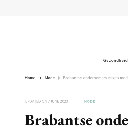
Gezondheid
Home
Mode
Brabantse ondernemers mixen med
UPDATED ON
7 JUNE 2023
MODE
Brabantse ond