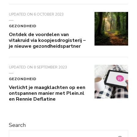
UPDATED ON
6 OCTOBER 2023
GEZONDHEID
Ontdek de voordelen van
vitakruid via koopjesdrogisterij –
je nieuwe gezondheidspartner
UPDATED ON
8 SEPTEMBER 2023
GEZONDHEID
Verlicht je maagklachten op een
ontspannen manier met Plein.nl
en Rennie Deflatine
Search