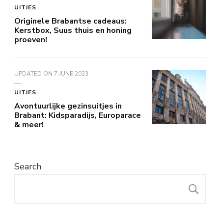
UITJES
Originele Brabantse cadeaus:
Kerstbox, Suus thuis en honing
proeven!
UPDATED ON
7 JUNE 2023
UITJES
Avontuurlijke gezinsuitjes in
Brabant: Kidsparadijs, Europarace
& meer!
Search
S