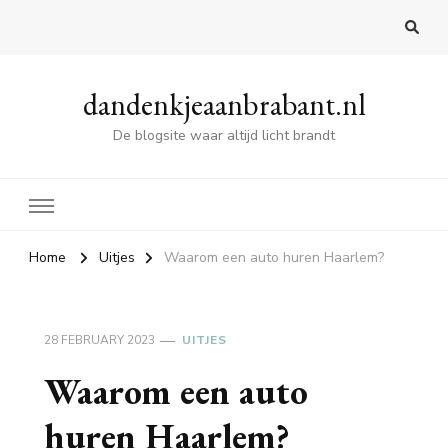
dandenkjeaanbrabant.nl
De blogsite waar altijd licht brandt
Home
Uitjes
Waarom een auto huren Haarlem?
28 FEBRUARY 2023
UITJES
Waarom een auto
huren Haarlem?